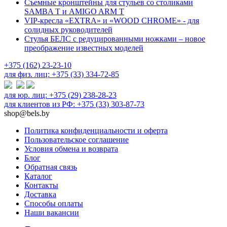
Съемные кронштейны для стульев со столиками
SAMBA T и AMIGO ARM T
VIP-кресла «EXTRA» и «WOOD CHROME» - для
солидных руководителей
Стулья БЕЛС с редуцированными ножками – новое
преображение известных моделей
+375 (162) 23-23-10
для физ. лиц: +375 (33) 334-72-85
для юр. лиц: +375 (29) 238-28-23
для клиентов из РФ: +375 (33) 303-87-73
shop@bels.by
Политика конфиденциальности и оферта
Пользовательское соглашение
Условия обмена и возврата
Блог
Обратная связь
Каталог
Контакты
Доставка
Способы оплаты
Наши вакансии