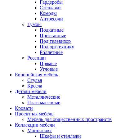
Гардеробы
Стеллажи
Комоды
Антресоли
Тумбы
Подкатные
Приставные
Под телевизор
Под оргтехнику
Роллетные
Ресепшн
Прямые
Угловые
Европейская мебель
Стулья
Кресла
Детали мебели
Металлические
Пластмассовые
Кровати
Проектная мебель
Мебель для общественных пространств
Коллекции мебели
Моно-люкс
Шкафы и стеллажи