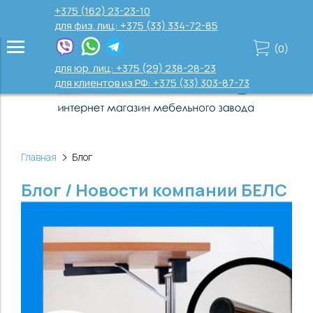
+375 (162) 23-23-10
для физ. лиц: +375 (33) 334-72-85
(
0
)
для юр. лиц: +375 (29) 238-28-23
для клиентов из РФ: +375 (33) 303-87-73
Главная
Блог
Блог / Новости компании БЕЛС