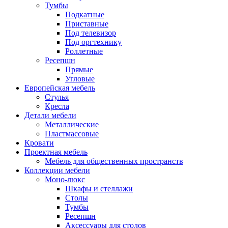
Тумбы
Подкатные
Приставные
Под телевизор
Под оргтехнику
Роллетные
Ресепшн
Прямые
Угловые
Европейская мебель
Стулья
Кресла
Детали мебели
Металлические
Пластмассовые
Кровати
Проектная мебель
Мебель для общественных пространств
Коллекции мебели
Моно-люкс
Шкафы и стеллажи
Столы
Тумбы
Ресепшн
Аксессуары для столов