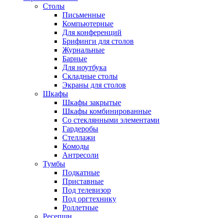
Столы
Письменные
Компьютерные
Для конференций
Брифинги для столов
Журнальные
Барные
Для ноутбука
Складные столы
Экраны для столов
Шкафы
Шкафы закрытые
Шкафы комбинированные
Со стеклянными элементами
Гардеробы
Стеллажи
Комоды
Антресоли
Тумбы
Подкатные
Приставные
Под телевизор
Под оргтехнику
Роллетные
Ресепшн