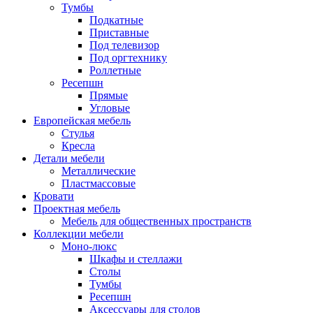
Тумбы
Подкатные
Приставные
Под телевизор
Под оргтехнику
Роллетные
Ресепшн
Прямые
Угловые
Европейская мебель
Стулья
Кресла
Детали мебели
Металлические
Пластмассовые
Кровати
Проектная мебель
Мебель для общественных пространств
Коллекции мебели
Моно-люкс
Шкафы и стеллажи
Столы
Тумбы
Ресепшн
Аксессуары для столов