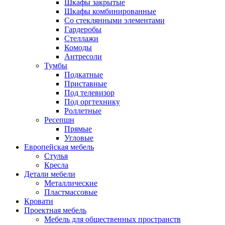
Шкафы закрытые
Шкафы комбинированные
Со стеклянными элементами
Гардеробы
Стеллажи
Комоды
Антресоли
Тумбы
Подкатные
Приставные
Под телевизор
Под оргтехнику
Роллетные
Ресепшн
Прямые
Угловые
Европейская мебель
Стулья
Кресла
Детали мебели
Металлические
Пластмассовые
Кровати
Проектная мебель
Мебель для общественных пространств