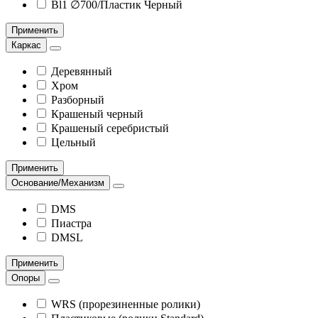
Bl1 ∅700/Пластик Черный
Применить
Каркас
Деревянный
Хром
Разборный
Крашеный черный
Крашеный серебристый
Цельный
Применить
Основание/Механизм
DMS
Пиастра
DMSL
Применить
Опоры
WRS (прорезиненные ролики)