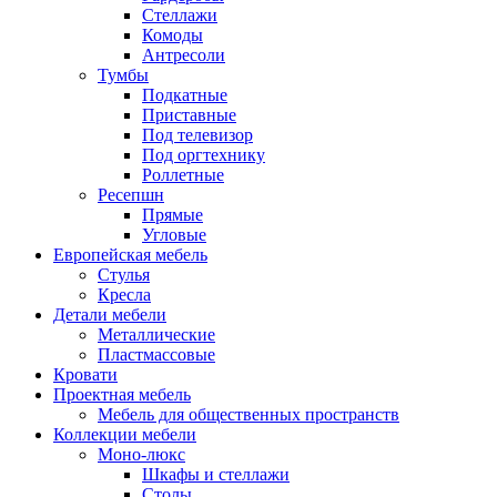
Стеллажи
Комоды
Антресоли
Тумбы
Подкатные
Приставные
Под телевизор
Под оргтехнику
Роллетные
Ресепшн
Прямые
Угловые
Европейская мебель
Стулья
Кресла
Детали мебели
Металлические
Пластмассовые
Кровати
Проектная мебель
Мебель для общественных пространств
Коллекции мебели
Моно-люкс
Шкафы и стеллажи
Столы