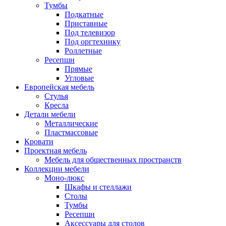
Тумбы
Подкатные
Приставные
Под телевизор
Под оргтехнику
Роллетные
Ресепшн
Прямые
Угловые
Европейская мебель
Стулья
Кресла
Детали мебели
Металлические
Пластмассовые
Кровати
Проектная мебель
Мебель для общественных пространств
Коллекции мебели
Моно-люкс
Шкафы и стеллажи
Столы
Тумбы
Ресепшн
Аксессуары для столов