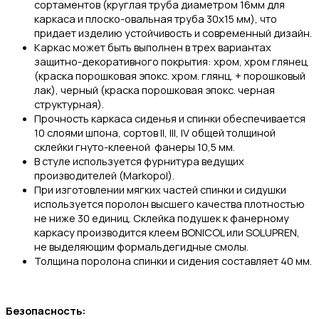
сортаментов (круглая труба диаметром 16мм для
каркаса и плоско-овальная труба 30х15 мм), что
придает изделию устойчивость и современный дизайн.
Каркас может быть выполнен в трех вариантах
защитно-декоративного покрытия: хром, хром глянец
(краска порошковая эпокс. хром. глянц. + порошковый
лак), черный (краска порошковая эпокс. черная
структурная).
Прочность каркаса сиденья и спинки обеспечивается
10 слоями шпона, сортов II, III, IV общей толщиной
склейки гнуто-клееной фанеры 10,5 мм.
В стуле используется фурнитура ведущих
производителей (Markopol).
При изготовлении мягких частей спинки и сидушки
используется поролон высшего качества плотностью
не ниже 30 единиц. Склейка подушек к фанерному
каркасу производится клеем BONICOL или SOLUPREN,
не выделяющим формальдегидные смолы.
Толщина поролона спинки и сидения составляет 40 мм.
Безопасность: