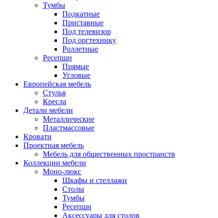
Тумбы
Подкатные
Приставные
Под телевизор
Под оргтехнику
Роллетные
Ресепшн
Прямые
Угловые
Европейская мебель
Стулья
Кресла
Детали мебели
Металлические
Пластмассовые
Кровати
Проектная мебель
Мебель для общественных пространств
Коллекции мебели
Моно-люкс
Шкафы и стеллажи
Столы
Тумбы
Ресепшн
Аксессуары для столов