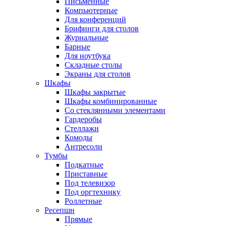
Письменные
Компьютерные
Для конференций
Брифинги для столов
Журнальные
Барные
Для ноутбука
Складные столы
Экраны для столов
Шкафы
Шкафы закрытые
Шкафы комбинированные
Со стеклянными элементами
Гардеробы
Стеллажи
Комоды
Антресоли
Тумбы
Подкатные
Приставные
Под телевизор
Под оргтехнику
Роллетные
Ресепшн
Прямые