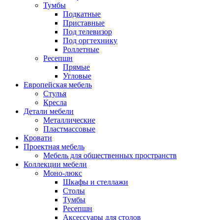
Тумбы
Подкатные
Приставные
Под телевизор
Под оргтехнику
Роллетные
Ресепшн
Прямые
Угловые
Европейская мебель
Стулья
Кресла
Детали мебели
Металлические
Пластмассовые
Кровати
Проектная мебель
Мебель для общественных пространств
Коллекции мебели
Моно-люкс
Шкафы и стеллажи
Столы
Тумбы
Ресепшн
Аксессуары для столов