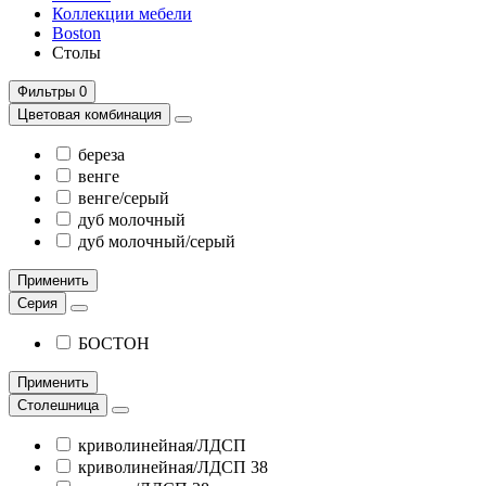
Коллекции мебели
Boston
Столы
Фильтры
0
Цветовая комбинация
береза
венге
венге/серый
дуб молочный
дуб молочный/серый
Применить
Серия
БОСТОН
Применить
Столешница
криволинейная/ЛДСП
криволинейная/ЛДСП 38