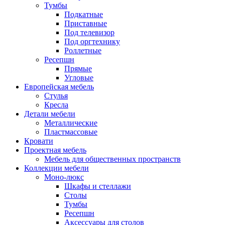
Тумбы
Подкатные
Приставные
Под телевизор
Под оргтехнику
Роллетные
Ресепшн
Прямые
Угловые
Европейская мебель
Стулья
Кресла
Детали мебели
Металлические
Пластмассовые
Кровати
Проектная мебель
Мебель для общественных пространств
Коллекции мебели
Моно-люкс
Шкафы и стеллажи
Столы
Тумбы
Ресепшн
Аксессуары для столов