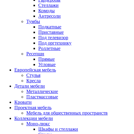
Стеллажи
Комоды
Антресоли
Тумбы
Подкатные
Приставные
Под телевизор
Под оргтехнику
Роллетные
Ресепшн
Прямые
Угловые
Европейская мебель
Стулья
Кресла
Детали мебели
Металлические
Пластмассовые
Кровати
Проектная мебель
Мебель для общественных пространств
Коллекции мебели
Моно-люкс
Шкафы и стеллажи