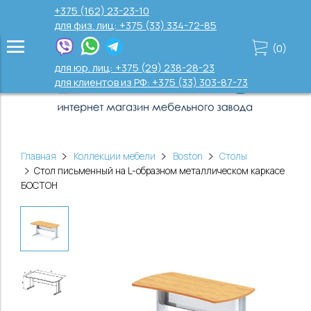
+375 (162) 23-23-10
для физ. лиц: +375 (33) 334-72-85
(
0
)
для юр. лиц: +375 (29) 238-28-23
для клиентов из РФ: +375 (33) 303-87-73
Главная
Коллекции мебели
Boston
Столы
Стол письменный на L-образном металлическом каркасе
БОСТОН