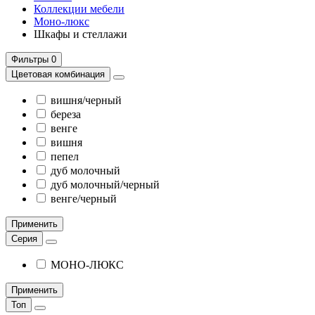
Коллекции мебели
Моно-люкс
Шкафы и стеллажи
Фильтры
0
Цветовая комбинация
вишня/черный
береза
венге
вишня
пепел
дуб молочный
дуб молочный/черный
венге/черный
Применить
Серия
МОНО-ЛЮКС
Применить
Топ