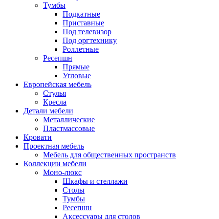
Тумбы
Подкатные
Приставные
Под телевизор
Под оргтехнику
Роллетные
Ресепшн
Прямые
Угловые
Европейская мебель
Стулья
Кресла
Детали мебели
Металлические
Пластмассовые
Кровати
Проектная мебель
Мебель для общественных пространств
Коллекции мебели
Моно-люкс
Шкафы и стеллажи
Столы
Тумбы
Ресепшн
Аксессуары для столов