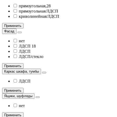
прямоугольная,28
прямоугольная/ЛДСП
криволинейная/ЛДСП
Применить
Фасад
нет
ЛДСП 18
ЛДСП
ЛДСП/стекло
Применить
Каркас шкафа, тумбы
ЛДСП
Применить
Ящики, шуфляды
нет
Применить