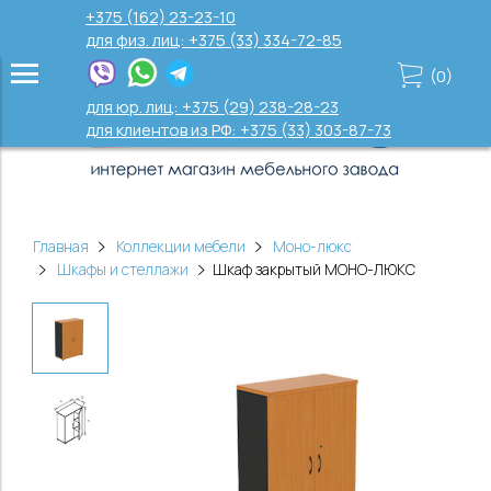
+375 (162) 23-23-10
для физ. лиц: +375 (33) 334-72-85
(
0
)
для юр. лиц: +375 (29) 238-28-23
для клиентов из РФ: +375 (33) 303-87-73
Главная
Коллекции мебели
Моно-люкс
Шкафы и стеллажи
Шкаф закрытый МОНО-ЛЮКС