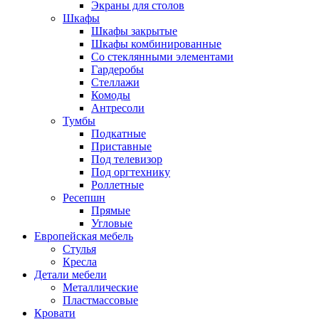
Экраны для столов
Шкафы
Шкафы закрытые
Шкафы комбинированные
Со стеклянными элементами
Гардеробы
Стеллажи
Комоды
Антресоли
Тумбы
Подкатные
Приставные
Под телевизор
Под оргтехнику
Роллетные
Ресепшн
Прямые
Угловые
Европейская мебель
Стулья
Кресла
Детали мебели
Металлические
Пластмассовые
Кровати