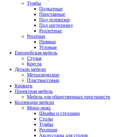
Тумбы
Подкатные
Приставные
Под телевизор
Под оргтехнику
Роллетные
Ресепшн
Прямые
Угловые
Европейская мебель
Стулья
Кресла
Детали мебели
Металлические
Пластмассовые
Кровати
Проектная мебель
Мебель для общественных пространств
Коллекции мебели
Моно-люкс
Шкафы и стеллажи
Столы
Тумбы
Ресепшн
Аксессуары для столов