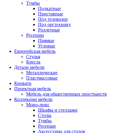
Тумбы
Подкатные
Приставные
Под телевизор
Под оргтехнику
Роллетные
Ресепшн
Прямые
Угловые
Европейская мебель
Стулья
Кресла
Детали мебели
Металлические
Пластмассовые
Кровати
Проектная мебель
Мебель для общественных пространств
Коллекции мебели
Моно-люкс
Шкафы и стеллажи
Столы
Тумбы
Ресепшн
Аксессуары для столов