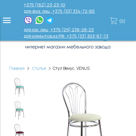
+375 (162) 23-23-10
для физ. лиц: +375 (33) 334-72-85
(
0
)
для юр. лиц: +375 (29) 238-28-23
для клиентов из РФ: +375 (33) 303-87-73
Главная
Стулья
Стул Венус, VENUS