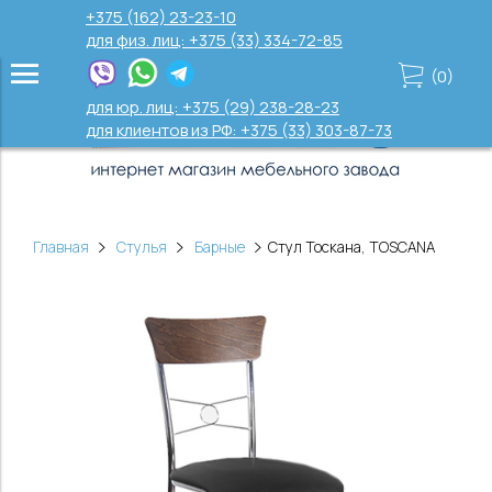
+375 (162) 23-23-10
для физ. лиц: +375 (33) 334-72-85
(
0
)
для юр. лиц: +375 (29) 238-28-23
для клиентов из РФ: +375 (33) 303-87-73
Главная
Стулья
Барные
Стул Тоскана, TOSCANA