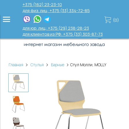
+375 (162) 23-23-10
для физ. лиц: +375 (33) 334-72-85
(
0
)
для юр. лиц: +375 (29) 238-28-23
для клиентов из РФ: +375 (33) 303-87-73
Главная
Стулья
Барные
Стул Молли, MOLLY