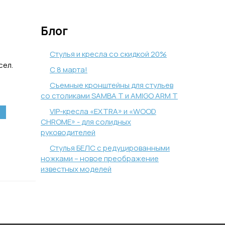
Блог
Стулья и кресла со скидкой 20%
сел.
С 8 марта!
Съемные кронштейны для стульев
со столиками SAMBA T и AMIGO ARM T
VIP-кресла «EXTRA» и «WOOD
CHROME» - для солидных
руководителей
Стулья БЕЛС с редуцированными
ножками – новое преображение
известных моделей