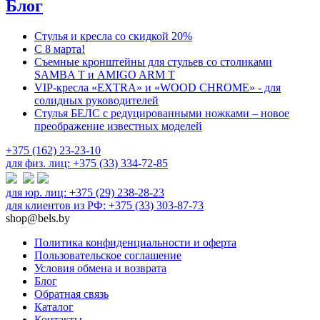
Блог
Стулья и кресла со скидкой 20%
С 8 марта!
Съемные кронштейны для стульев со столиками
SAMBA T и AMIGO ARM T
VIP-кресла «EXTRA» и «WOOD CHROME» - для
солидных руководителей
Стулья БЕЛС с редуцированными ножками – новое
преображение известных моделей
+375 (162) 23-23-10
для физ. лиц: +375 (33) 334-72-85
для юр. лиц: +375 (29) 238-28-23
для клиентов из РФ: +375 (33) 303-87-73
shop@bels.by
Политика конфиденциальности и оферта
Пользовательское соглашение
Условия обмена и возврата
Блог
Обратная связь
Каталог
Контакты