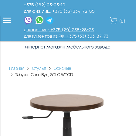
+375 (162) 23-23-10
для физ. лиц: +375 (33) 334-72-85
(
0
)
для юр. лиц: +375 (29) 238-28-23
для клиентов из РФ: +375 (33) 303-87-73
Главная
Стулья
Офисные
Табурет Соло Вуд, SOLO WOOD