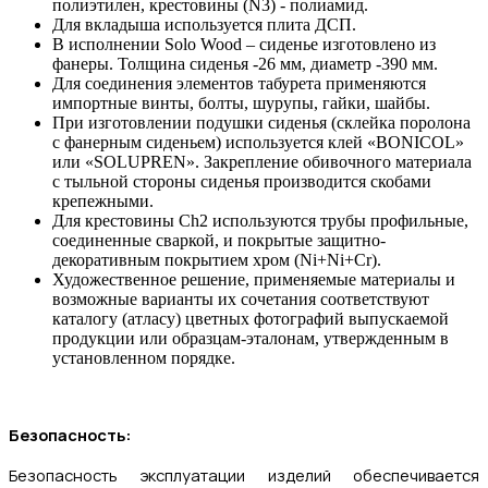
полиэтилен, крестовины (N3) - полиамид.
Для вкладыша используется плита ДСП.
В исполнении Solo Wood – сиденье изготовлено из
фанеры. Толщина сиденья -26 мм, диаметр -390 мм.
Для соединения элементов табурета применяются
импортные винты, болты, шурупы, гайки, шайбы.
При изготовлении подушки сиденья (склейка поролона
с фанерным сиденьем) используется клей «BONICOL»
или «SOLUPREN». Закрепление обивочного материала
с тыльной стороны сиденья производится скобами
крепежными.
Для крестовины Ch2 используются трубы профильные,
соединенные сваркой, и покрытые защитно-
декоративным покрытием хром (Ni+Ni+Cr).
Художественное решение, применяемые материалы и
возможные варианты их сочетания соответствуют
каталогу (атласу) цветных фотографий выпускаемой
продукции или образцам-эталонам, утвержденным в
установленном порядке.
Безопасность:
Безопасность эксплуатации изделий обеспечивается