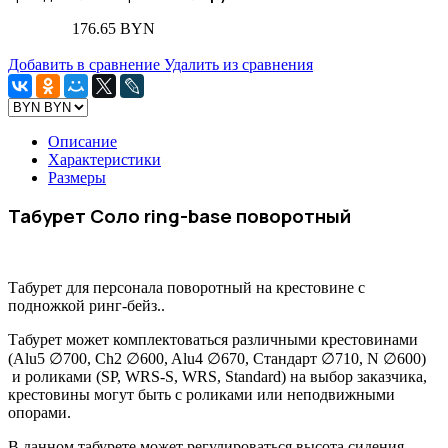
176.65 BYN
Добавить в сравнение
Удалить из сравнения
Описание
Характеристики
Размеры
Табурет Соло ring-base поворотный
Табурет для персонала поворотный на крестовине с
подножкой ринг-бейз..
Табурет может комплектоваться различными крестовинами
(Alu5 ∅700, Ch2 ∅600, Alu4 ∅670, Стандарт ∅710, N ∅600)
и роликами (SP, WRS-S, WRS, Standard) на выбор заказчика,
крестовины могут быть с роликами или неподвижными
опорами.
В данном табурете может регулироваться высота сидения