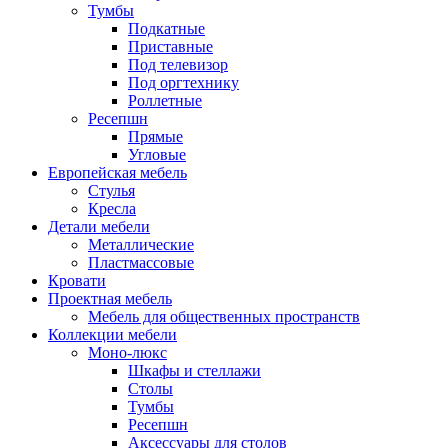
Тумбы
Подкатные
Приставные
Под телевизор
Под оргтехнику
Роллетные
Ресепшн
Прямые
Угловые
Европейская мебель
Стулья
Кресла
Детали мебели
Металлические
Пластмассовые
Кровати
Проектная мебель
Мебель для общественных пространств
Коллекции мебели
Моно-люкс
Шкафы и стеллажи
Столы
Тумбы
Ресепшн
Аксессуары для столов