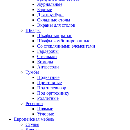
Журнальные
Барные
Для ноутбука
Складные столы
Экраны для столов
Шкафы
Шкафы закрытые
Шкафы комбинированные
Со стеклянными элементами
Гардеробы
Стеллажи
Комоды
Антресоли
Тумбы
Подкатные
Приставные
Под телевизор
Под оргтехнику
Роллетные
Ресепшн
Прямые
Угловые
Европейская мебель
Стулья
Кресла