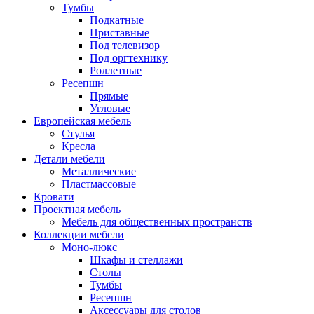
Тумбы
Подкатные
Приставные
Под телевизор
Под оргтехнику
Роллетные
Ресепшн
Прямые
Угловые
Европейская мебель
Стулья
Кресла
Детали мебели
Металлические
Пластмассовые
Кровати
Проектная мебель
Мебель для общественных пространств
Коллекции мебели
Моно-люкс
Шкафы и стеллажи
Столы
Тумбы
Ресепшн
Аксессуары для столов