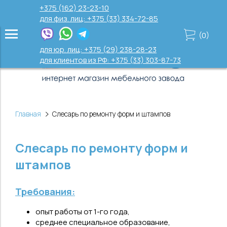
+375 (162) 23-23-10
для физ. лиц: +375 (33) 334-72-85
(
0
)
для юр. лиц: +375 (29) 238-28-23
для клиентов из РФ: +375 (33) 303-87-73
Главная
Слесарь по ремонту форм и штампов
Слесарь по ремонту форм и
штампов
Требования:
опыт работы от 1-го года,
среднее специальное образование,