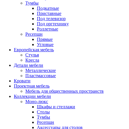
Тумбы
Подкатные
Приставные
Под телевизор
Под оргтехнику
Роллетные
Ресепшн
Прямые
Угловые
Европейская мебель
Стулья
Кресла
Детали мебели
Металлические
Пластмассовые
Кровати
Проектная мебель
Мебель для общественных пространств
Коллекции мебели
Моно-люкс
Шкафы и стеллажи
Столы
Тумбы
Ресепшн
Аксессуары для столов