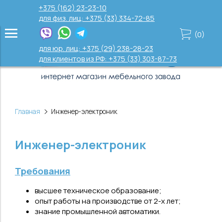
+375 (162) 23-23-10
для физ. лиц: +375 (33) 334-72-85
(
0
)
для юр. лиц: +375 (29) 238-28-23
для клиентов из РФ: +375 (33) 303-87-73
Главная
Инженер-электроник
Инженер-электроник
Требования
высшее техническое образование;
опыт работы на производстве от 2-х лет;
знание промышленной автоматики.