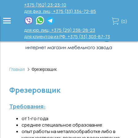
+375 (162) 23-23-10
для физ. лиц: +375 (33) 334-72-85
(
0
)
для юр. лиц: +375 (29) 238-28-23
для клиентов из РФ: +375 (33) 303-87-73
Главная
Фрезеровщик
Фрезеровщик
Требования:
от 1-го года
среднее специальное образование
опыт работы на металлообработке либо в
машиностроении; возможно рассмотрение