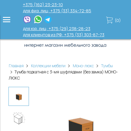
+375 (162) 23-23-10
для физ. лиц: +375 (33) 334-72-85
(
0
)
для юр. лиц: +375 (29) 238-28-23
для клиентов из РФ: +375 (33) 303-87-73
Главная
Коллекции мебели
Моно-люкс
Тумбы
Тумба подкатная с 3-мя шуфлядами (без замка) МОНО-
ЛЮКС