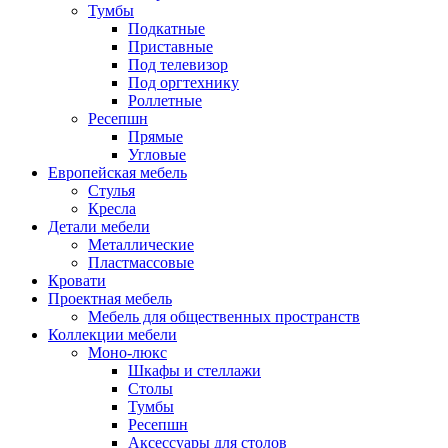
Тумбы
Подкатные
Приставные
Под телевизор
Под оргтехнику
Роллетные
Ресепшн
Прямые
Угловые
Европейская мебель
Стулья
Кресла
Детали мебели
Металлические
Пластмассовые
Кровати
Проектная мебель
Мебель для общественных пространств
Коллекции мебели
Моно-люкс
Шкафы и стеллажи
Столы
Тумбы
Ресепшн
Аксессуары для столов