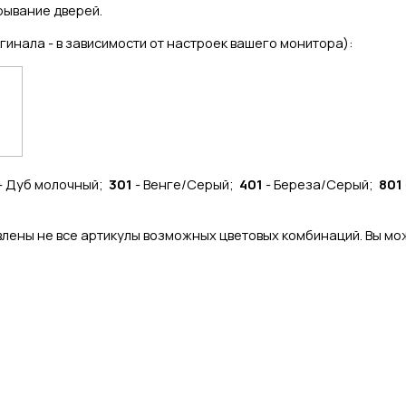
рывание дверей.
гинала - в зависимости от настроек вашего монитора):
- Дуб молочный;
301
- Венге/Серый;
401
- Береза/Серый;
801
лены не все артикулы возможных цветовых комбинаций. Вы мож