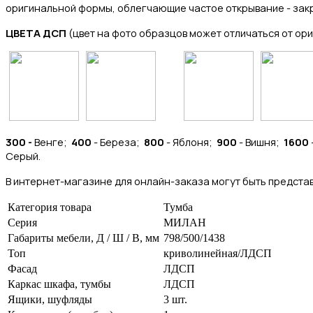
оригинальной формы, облегчающие частое открывание - зак
ЦВЕТА ДСП
(цвет на фото образцов может отличаться от ори
300 -
Венге;
400
- Береза;
800
- Яблоня;
900
- Вишня;
1600
Серый.
В интернет-магазине для онлайн-заказа могут быть представ
Категория товара
Тумба
Серия
МИЛАН
Габариты мебели, Д / Ш / В, мм
798/500/1438
Топ
криволинейная/ЛДСП
Фасад
ЛДСП
Каркас шкафа, тумбы
ЛДСП
Ящики, шуфляды
3 шт.