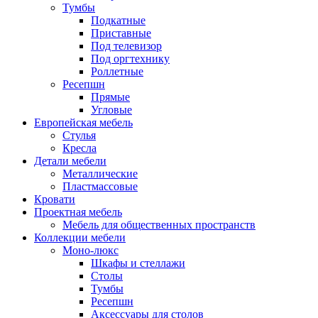
Тумбы
Подкатные
Приставные
Под телевизор
Под оргтехнику
Роллетные
Ресепшн
Прямые
Угловые
Европейская мебель
Стулья
Кресла
Детали мебели
Металлические
Пластмассовые
Кровати
Проектная мебель
Мебель для общественных пространств
Коллекции мебели
Моно-люкс
Шкафы и стеллажи
Столы
Тумбы
Ресепшн
Аксессуары для столов