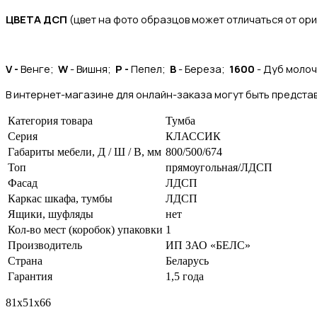
ЦВЕТА ДСП
(цвет на фото образцов может отличаться от ор
V -
Венге;
W
- Вишня;
P -
Пепел;
B
- Береза;
1600
- Дуб моло
В интернет-магазине для онлайн-заказа могут быть представ
Категория товара
Тумба
Серия
КЛАССИК
Габариты мебели, Д / Ш / В, мм
800/500/674
Топ
прямоугольная/ЛДСП
Фасад
ЛДСП
Каркас шкафа, тумбы
ЛДСП
Ящики, шуфляды
нет
Кол-во мест (коробок) упаковки
1
Производитель
ИП ЗАО «БЕЛС»
Страна
Беларусь
Гарантия
1,5 года
81х51х66