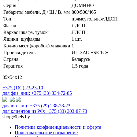
Серия
ДОМИНО
Габариты мебели, Д / Ш / В, мм
800/500/465
Топ
прямоугольная/ЛДСП
Фасад
ЛДСП
Каркас шкафа, тумбы
ЛДСП
Ящики, шуфляды
1 шт.
Кол-во мест (коробок) упаковки
1
Производитель
ИП ЗАО «БЕЛС»
Страна
Беларусь
Гарантия
1,5 года
85х54х12
+375 (162) 23-23-10
для физ. лиц: +375 (33) 334-72-85
для юр. лиц: +375 (29) 238-28-23
для клиентов из РФ: +375 (33) 303-87-73
shop@bels.by
Политика конфиденциальности и оферта
Пользовательское соглашение