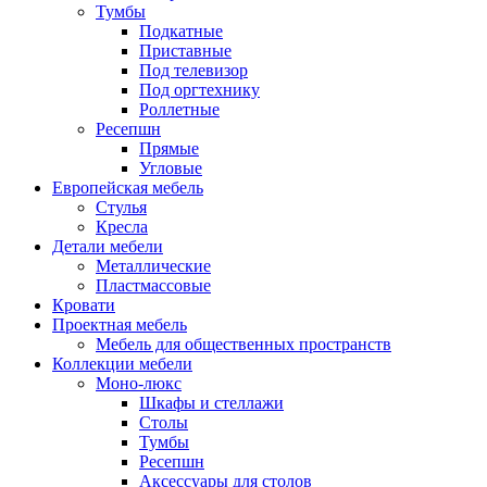
Тумбы
Подкатные
Приставные
Под телевизор
Под оргтехнику
Роллетные
Ресепшн
Прямые
Угловые
Европейская мебель
Стулья
Кресла
Детали мебели
Металлические
Пластмассовые
Кровати
Проектная мебель
Мебель для общественных пространств
Коллекции мебели
Моно-люкс
Шкафы и стеллажи
Столы
Тумбы
Ресепшн
Аксессуары для столов