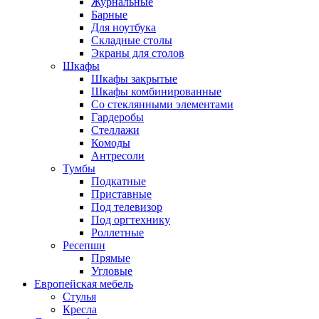
Журнальные
Барные
Для ноутбука
Складные столы
Экраны для столов
Шкафы
Шкафы закрытые
Шкафы комбинированные
Со стеклянными элементами
Гардеробы
Стеллажи
Комоды
Антресоли
Тумбы
Подкатные
Приставные
Под телевизор
Под оргтехнику
Роллетные
Ресепшн
Прямые
Угловые
Европейская мебель
Стулья
Кресла