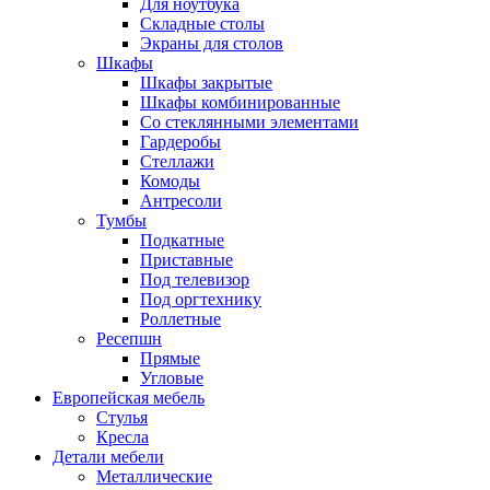
Для ноутбука
Складные столы
Экраны для столов
Шкафы
Шкафы закрытые
Шкафы комбинированные
Со стеклянными элементами
Гардеробы
Стеллажи
Комоды
Антресоли
Тумбы
Подкатные
Приставные
Под телевизор
Под оргтехнику
Роллетные
Ресепшн
Прямые
Угловые
Европейская мебель
Стулья
Кресла
Детали мебели
Металлические