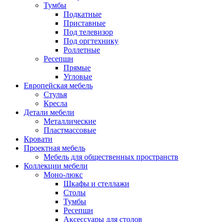
Тумбы
Подкатные
Приставные
Под телевизор
Под оргтехнику
Роллетные
Ресепшн
Прямые
Угловые
Европейская мебель
Стулья
Кресла
Детали мебели
Металлические
Пластмассовые
Кровати
Проектная мебель
Мебель для общественных пространств
Коллекции мебели
Моно-люкс
Шкафы и стеллажи
Столы
Тумбы
Ресепшн
Аксессуары для столов