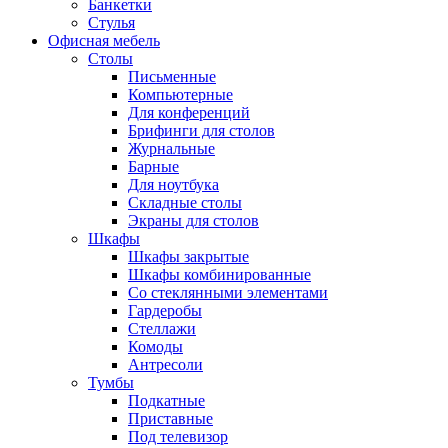
Банкетки
Стулья
Офисная мебель
Столы
Письменные
Компьютерные
Для конференций
Брифинги для столов
Журнальные
Барные
Для ноутбука
Складные столы
Экраны для столов
Шкафы
Шкафы закрытые
Шкафы комбинированные
Со стеклянными элементами
Гардеробы
Стеллажи
Комоды
Антресоли
Тумбы
Подкатные
Приставные
Под телевизор