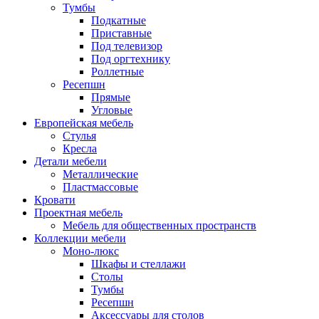
Тумбы
Подкатные
Приставные
Под телевизор
Под оргтехнику
Роллетные
Ресепшн
Прямые
Угловые
Европейская мебель
Стулья
Кресла
Детали мебели
Металлические
Пластмассовые
Кровати
Проектная мебель
Мебель для общественных пространств
Коллекции мебели
Моно-люкс
Шкафы и стеллажи
Столы
Тумбы
Ресепшн
Аксессуары для столов