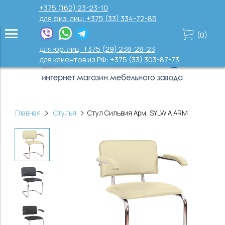
+375 (162) 23-23-10
для физ. лиц: +375 (33) 334-72-85
(
0
)
для юр. лиц: +375 (29) 238-28-23
для клиентов из РФ: +375 (33) 303-87-73
Главная
Стулья
Стул Сильвия Арм, SYLWIA ARM