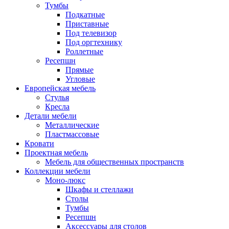
Тумбы
Подкатные
Приставные
Под телевизор
Под оргтехнику
Роллетные
Ресепшн
Прямые
Угловые
Европейская мебель
Стулья
Кресла
Детали мебели
Металлические
Пластмассовые
Кровати
Проектная мебель
Мебель для общественных пространств
Коллекции мебели
Моно-люкс
Шкафы и стеллажи
Столы
Тумбы
Ресепшн
Аксессуары для столов