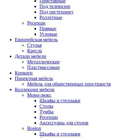
Приставные
Под телевизор
Под оргтехнику
Роллетные
Ресепшн
Прямые
Угловые
Европейская мебель
Стулья
Кресла
Детали мебели
Металлические
Пластмассовые
Кровати
Проектная мебель
Мебель для общественных пространств
Коллекции мебели
Моно-люкс
Шкафы и стеллажи
Столы
Тумбы
Ресепшн
Аксессуары для столов
Boston
Шкафы и стеллажи