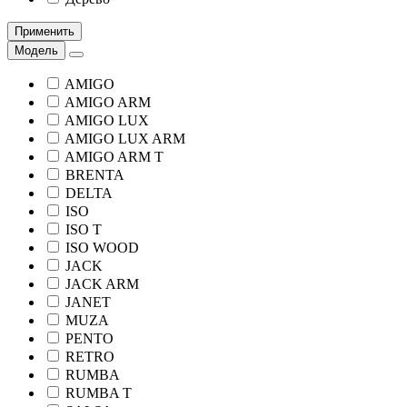
Применить
Модель
AMIGO
AMIGO ARM
AMIGO LUX
AMIGO LUX ARM
AMIGO ARM T
BRENTA
DELTA
ISO
ISO T
ISO WOOD
JACK
JACK ARM
JANET
MUZA
PENTO
RETRO
RUMBA
RUMBA T