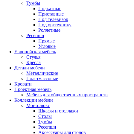
Тумбы
Подкатные
Приставные
Под телевизор
Под оргтехнику
Роллетные
Ресепшн
Прямые
Угловые
Европейская мебель
Стулья
Кресла
Детали мебели
Металлические
Пластмассовые
Кровати
Проектная мебель
Мебель для общественных пространств
Коллекции мебели
Моно-люкс
Шкафы и стеллажи
Столы
Тумбы
Ресепшн
Аксессуары для столов