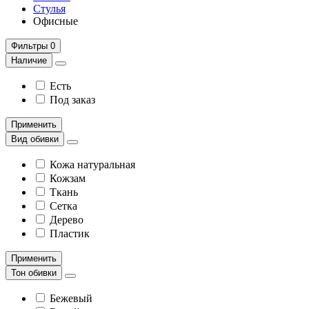
Стулья
Офисные
Фильтры
0
Наличие
Есть
Под заказ
Применить
Вид обивки
Кожа натуральная
Кожзам
Ткань
Сетка
Дерево
Пластик
Применить
Тон обивки
Бежевый