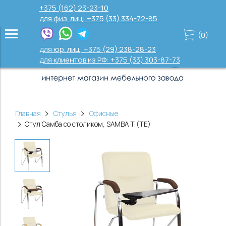
+375 (162) 23-23-10
для физ. лиц: +375 (33) 334-72-85
(
0
)
для юр. лиц: +375 (29) 238-28-23
для клиентов из РФ: +375 (33) 303-87-73
Главная
Стулья
Офисные
Стул Самба со столиком, SAMBA T (TE)