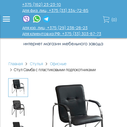
+375 (162) 23-23-10
для физ. лиц: +375 (33) 334-72-85
(
0
)
для юр. лиц: +375 (29) 238-28-23
для клиентов из РФ: +375 (33) 303-87-73
Главная
Стулья
Офисные
Стул Самба с пластиковыми подлокотниками