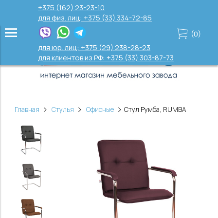
+375 (162) 23-23-10
для физ. лиц: +375 (33) 334-72-85
(
0
)
для юр. лиц: +375 (29) 238-28-23
для клиентов из РФ: +375 (33) 303-87-73
Главная
Стулья
Офисные
Стул Румба, RUMBA