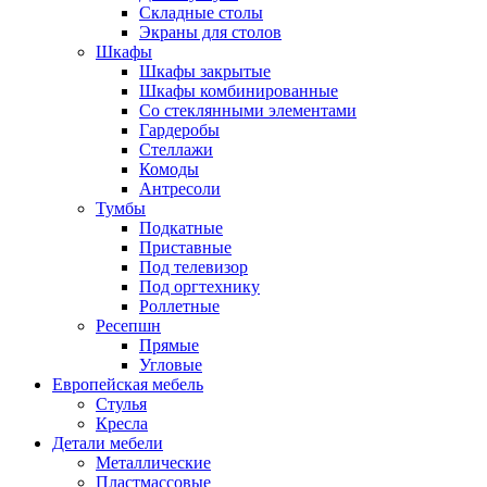
Складные столы
Экраны для столов
Шкафы
Шкафы закрытые
Шкафы комбинированные
Со стеклянными элементами
Гардеробы
Стеллажи
Комоды
Антресоли
Тумбы
Подкатные
Приставные
Под телевизор
Под оргтехнику
Роллетные
Ресепшн
Прямые
Угловые
Европейская мебель
Стулья
Кресла
Детали мебели
Металлические
Пластмассовые