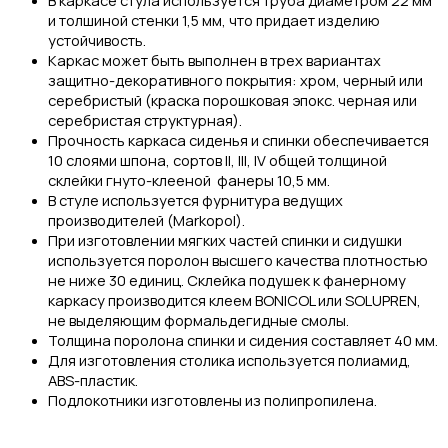
и толшиной стенки 1,5 мм, что придает изделию
устойчивость.
Каркас может быть выполнен в трех вариантах
защитно-декоративного покрытия: хром, черный или
серебристый (краска порошковая эпокс. черная или
серебристая структурная).
Прочность каркаса сиденья и спинки обеспечивается
10 слоями шпона, сортов II, III, IV общей толщиной
склейки гнуто-клееной фанеры 10,5 мм.
В стуле используется фурнитура ведущих
производителей (Markopol).
При изготовлении мягких частей спинки и сидушки
используется поролон высшего качества плотностью
не ниже 30 единиц. Склейка подушек к фанерному
каркасу производится клеем BONICOL или SOLUPREN,
не выделяющим формальдегидные смолы.
Толщина поролона спинки и сидения составляет 40 мм.
Для изготовления столика используется полиамид,
ABS-пластик.
Подлокотники изготовлены из полипропилена.