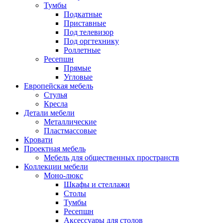
Тумбы
Подкатные
Приставные
Под телевизор
Под оргтехнику
Роллетные
Ресепшн
Прямые
Угловые
Европейская мебель
Стулья
Кресла
Детали мебели
Металлические
Пластмассовые
Кровати
Проектная мебель
Мебель для общественных пространств
Коллекции мебели
Моно-люкс
Шкафы и стеллажи
Столы
Тумбы
Ресепшн
Аксессуары для столов