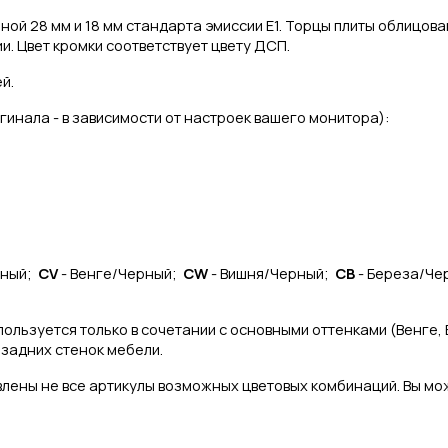
ой 28 мм и 18 мм стандарта эмиссии Е1.
Торцы плиты облицова
ии. Цвет кромки соответствует цвету ДСП.
й.
гинала - в зависимости от настроек вашего монитора):
чный;
CV
- Венге/Черный;
CW
- Вишня/Черный;
CB
- Береза/Че
пользуется только в сочетании с основными оттенками (Венге, 
 задних стенок мебели.
лены не все артикулы возможных цветовых комбинаций. Вы мож