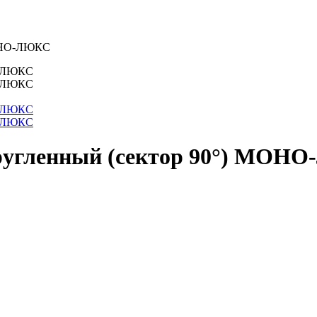
МОНО-ЛЮКС
кругленный (сектор 90°) МО