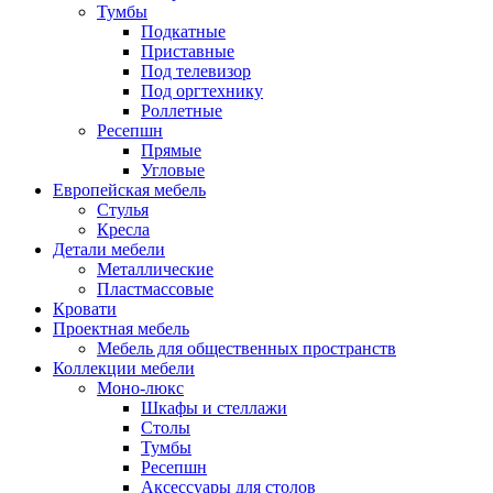
Тумбы
Подкатные
Приставные
Под телевизор
Под оргтехнику
Роллетные
Ресепшн
Прямые
Угловые
Европейская мебель
Стулья
Кресла
Детали мебели
Металлические
Пластмассовые
Кровати
Проектная мебель
Мебель для общественных пространств
Коллекции мебели
Моно-люкс
Шкафы и стеллажи
Столы
Тумбы
Ресепшн
Аксессуары для столов