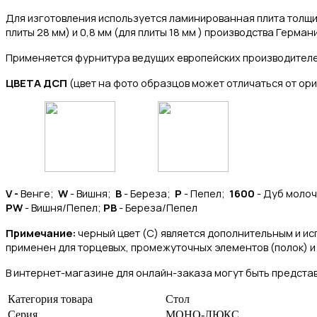
Для изготовления
используется ламинированная плита толщин
плиты 28 мм) и 0,8 мм (для плиты 18 мм ) производства Герман
Применяется фурнитура ведущих европейских производителе
ЦВЕТА ДСП
(цвет на фото образцов может отличаться от ори
V -
Венге;
W
- Вишня;
B
- Береза;
P
- Пепел;
1600
- Дуб моло
PW
- Вишня/Пепел;
PB
- Береза/Пепел
Примечание:
черный цвет (C) является дополнительным и ис
применен для торцевых, промежуточных элементов (полок) и
В интернет-магазине для онлайн-заказа могут быть представ
Категория товара
Стол
Серия
МОНО-ЛЮКС