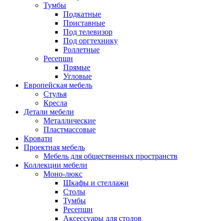
Тумбы
Подкатные
Приставные
Под телевизор
Под оргтехнику
Роллетные
Ресепшн
Прямые
Угловые
Европейская мебель
Стулья
Кресла
Детали мебели
Металлические
Пластмассовые
Кровати
Проектная мебель
Мебель для общественных пространств
Коллекции мебели
Моно-люкс
Шкафы и стеллажи
Столы
Тумбы
Ресепшн
Аксессуары для столов