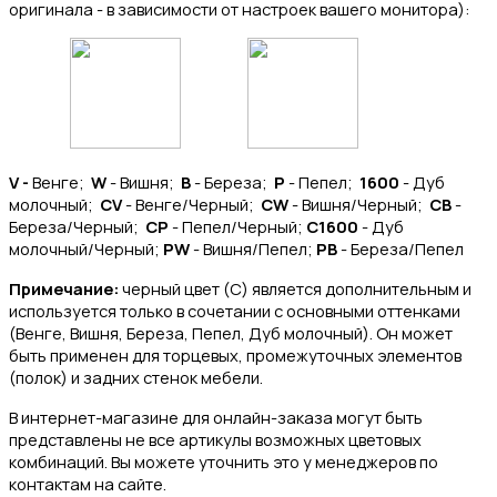
оригинала - в зависимости от настроек вашего монитора):
V -
Венге;
W
- Вишня;
B
- Береза;
P
- Пепел;
1600
- Дуб
молочный;
CV
- Венге/Черный;
CW
- Вишня/Черный;
CB
-
Береза/Черный;
CP
- Пепел/Черный;
C1600
- Дуб
молочный/Черный;
PW
- Вишня/Пепел;
PB
- Береза/Пепел
Примечание:
черный цвет (C) является дополнительным и
используется только в сочетании с основными оттенками
(Венге, Вишня, Береза, Пепел, Дуб молочный). Он может
быть применен для торцевых, промежуточных элементов
(полок) и задних стенок мебели.
В интернет-магазине для онлайн-заказа могут быть
представлены не все артикулы возможных цветовых
комбинаций. Вы можете уточнить это у менеджеров по
контактам на сайте.