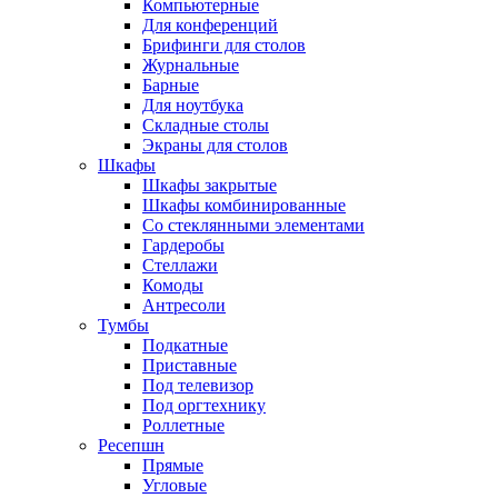
Компьютерные
Для конференций
Брифинги для столов
Журнальные
Барные
Для ноутбука
Складные столы
Экраны для столов
Шкафы
Шкафы закрытые
Шкафы комбинированные
Со стеклянными элементами
Гардеробы
Стеллажи
Комоды
Антресоли
Тумбы
Подкатные
Приставные
Под телевизор
Под оргтехнику
Роллетные
Ресепшн
Прямые
Угловые