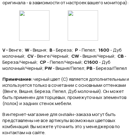
оригинала - в зависимости от настроек вашего монитора):
V -
Венге;
W
- Вишня;
B
- Береза;
P
- Пепел;
1600
- Дуб
молочный;
CV
- Венге/Черный;
CW
- Вишня/Черный;
CB
-
Береза/Черный;
CP
- Пепел/Черный;
C1600
- Дуб
молочный/Черный;
PW
- Вишня/Пепел;
PB
- Береза/Пепел
Примечание:
черный цвет (C) является дополнительным и
используется только в сочетании с основными оттенками
(Венге, Вишня, Береза, Пепел, Дуб молочный). Он может
быть применен для торцевых, промежуточных элементов
(полок) и задних стенок мебели.
В интернет-магазине для онлайн-заказа могут быть
представлены не все артикулы возможных цветовых
комбинаций. Вы можете уточнить это у менеджеров по
контактам на сайте.