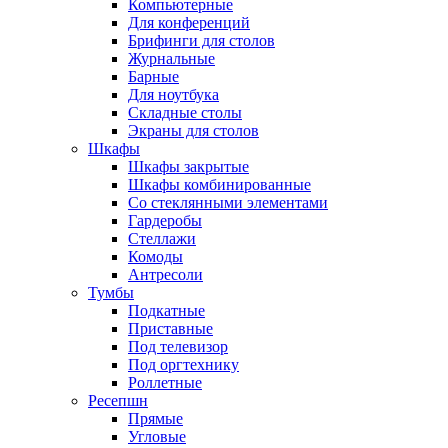
Компьютерные
Для конференций
Брифинги для столов
Журнальные
Барные
Для ноутбука
Складные столы
Экраны для столов
Шкафы
Шкафы закрытые
Шкафы комбинированные
Со стеклянными элементами
Гардеробы
Стеллажи
Комоды
Антресоли
Тумбы
Подкатные
Приставные
Под телевизор
Под оргтехнику
Роллетные
Ресепшн
Прямые
Угловые