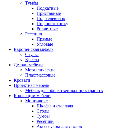
Тумбы
Подкатные
Приставные
Под телевизор
Под оргтехнику
Роллетные
Ресепшн
Прямые
Угловые
Европейская мебель
Стулья
Кресла
Детали мебели
Металлические
Пластмассовые
Кровати
Проектная мебель
Мебель для общественных пространств
Коллекции мебели
Моно-люкс
Шкафы и стеллажи
Столы
Тумбы
Ресепшн
Аксессуары для столов