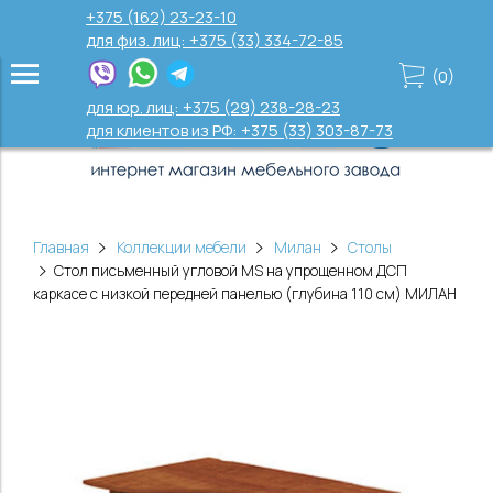
+375 (162) 23-23-10
для физ. лиц: +375 (33) 334-72-85
(
0
)
для юр. лиц: +375 (29) 238-28-23
для клиентов из РФ: +375 (33) 303-87-73
Главная
Коллекции мебели
Милан
Столы
Стол письменный угловой MS на упрощенном ДСП
каркасе с низкой передней панелью (глубина 110 см) МИЛАН