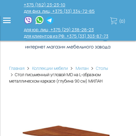
+375 (162) 23-23-10
для физ. лиц: +375 (33) 334-72-85
(
0
)
для юр. лиц: +375 (29) 238-28-23
для клиентов из РФ: +375 (33) 303-87-73
Главная
Коллекции мебели
Милан
Столы
Стол письменный угловой MD на L-образном
металлическом каркасе (глубина 90 см) МИЛАН