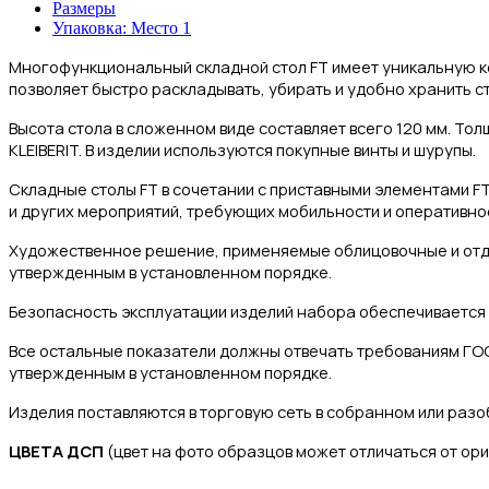
Размеры
Упаковка: Место 1
Многофункциональный складной стол FT имеет уникальную к
позволяет быстро раскладывать, убирать и удобно хранить ст
Высота стола в сложенном виде составляет всего 120 мм. То
KLEIBERIT. В изделии используются покупные винты и шурупы.
Складные столы FT в сочетании с приставными элементами F
и других мероприятий, требующих мобильности и оперативно
Художественное решение, применяемые облицовочные и отде
утвержденным в установленном порядке.
Безопасность эксплуатации изделий набора обеспечивается
Все остальные показатели должны отвечать требованиям ГО
утвержденным в установленном порядке.
Изделия поставляются в торговую сеть в собранном или разо
ЦВЕТА ДСП
(цвет на фото образцов может отличаться от ор