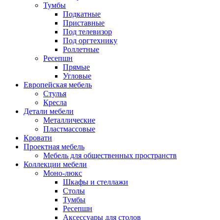
Тумбы
Подкатные
Приставные
Под телевизор
Под оргтехнику
Роллетные
Ресепшн
Прямые
Угловые
Европейская мебель
Стулья
Кресла
Детали мебели
Металлические
Пластмассовые
Кровати
Проектная мебель
Мебель для общественных пространств
Коллекции мебели
Моно-люкс
Шкафы и стеллажи
Столы
Тумбы
Ресепшн
Аксессуары для столов