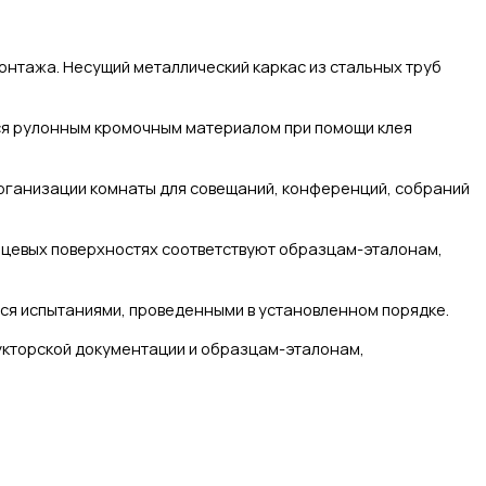
монтажа.
Несущий металлический каркас из стальных труб
я рулонным кромочным материалом при помощи клея
организации комнаты для совещаний, конференций, собраний
цевых поверхностях соответствуют образцам-эталонам,
ся испытаниями, проведенными в установленном порядке.
укторской документации и образцам-эталонам,