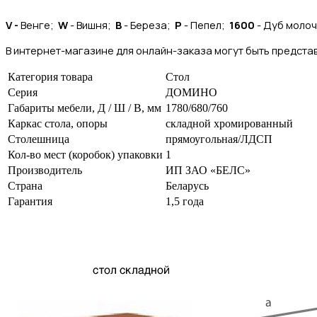
V -
Венге;
W
- Вишня;
B
- Береза;
P
- Пепел;
1600
- Дуб моло
В интернет-магазине для онлайн-заказа могут быть представ
Категория товара
Стол
Серия
ДОМИНО
Габариты мебели, Д / Ш / В, мм
1780/680/760
Каркас стола, опоры
складной хромированный
Столешница
прямоугольная/ЛДСП
Кол-во мест (коробок) упаковки
1
Производитель
ИП ЗАО «БЕЛС»
Страна
Беларусь
Гарантия
1,5 года