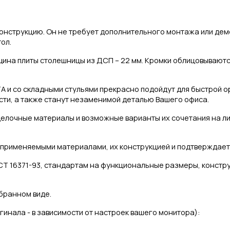
онструкцию. Он не требует дополнительного монтажа или де
ол.
лщина плиты столешницы из ДСП – 22 мм.
Кромки облицовываютс
TA и со складными стульями прекрасно подойдут для быстрой 
сти, а также станут незаменимой деталью Вашего офиса.
лочные материалы и возможные варианты их сочетания на ли
 применяемыми материалами, их конструкцией и подтверждает
СТ 16371-93, стандартам на функциональные размеры, констр
бранном виде.
игинала - в зависимости от настроек вашего монитора):