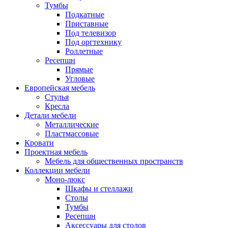
Тумбы
Подкатные
Приставные
Под телевизор
Под оргтехнику
Роллетные
Ресепшн
Прямые
Угловые
Европейская мебель
Стулья
Кресла
Детали мебели
Металлические
Пластмассовые
Кровати
Проектная мебель
Мебель для общественных пространств
Коллекции мебели
Моно-люкс
Шкафы и стеллажи
Столы
Тумбы
Ресепшн
Аксессуары для столов