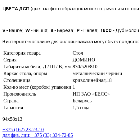
ЦВЕТА ДСП
(цвет на фото образцов может отличаться от ор
V -
Венге;
W
- Вишня;
B
- Береза;
P
- Пепел;
1600
- Дуб моло
В интернет-магазине для онлайн-заказа могут быть представ
Категория товара
Стол
Серия
ДОМИНО
Габариты мебели, Д / Ш / В, мм
830/520/810
Каркас стола, опоры
металлический черный
Столешница
криволинейная,18
Кол-во мест (коробок) упаковки
1
Производитель
ИП ЗАО «БЕЛС»
Страна
Беларусь
Гарантия
1,5 года
94x58x13
+375 (162) 23-23-10
для физ. лиц: +375 (33) 334-72-85