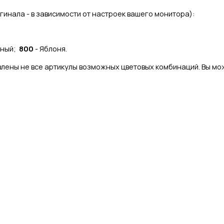
игинала - в зависимости от настроек вашего монитора):
чный;
800
- Яблоня.
лены не все артикулы возможных цветовых комбинаций. Вы мож