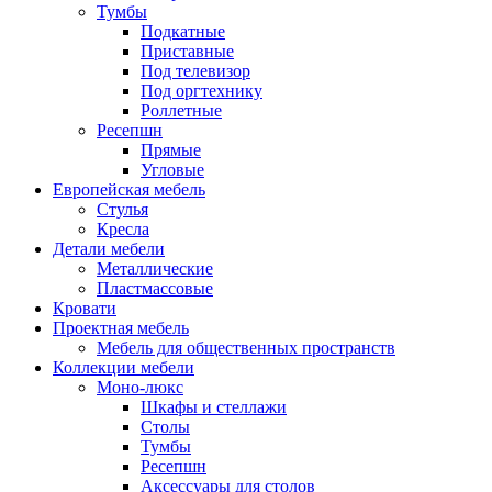
Тумбы
Подкатные
Приставные
Под телевизор
Под оргтехнику
Роллетные
Ресепшн
Прямые
Угловые
Европейская мебель
Стулья
Кресла
Детали мебели
Металлические
Пластмассовые
Кровати
Проектная мебель
Мебель для общественных пространств
Коллекции мебели
Моно-люкс
Шкафы и стеллажи
Столы
Тумбы
Ресепшн
Аксессуары для столов