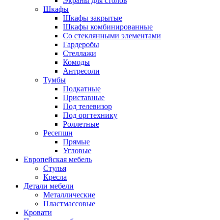
Экраны для столов
Шкафы
Шкафы закрытые
Шкафы комбинированные
Со стеклянными элементами
Гардеробы
Стеллажи
Комоды
Антресоли
Тумбы
Подкатные
Приставные
Под телевизор
Под оргтехнику
Роллетные
Ресепшн
Прямые
Угловые
Европейская мебель
Стулья
Кресла
Детали мебели
Металлические
Пластмассовые
Кровати