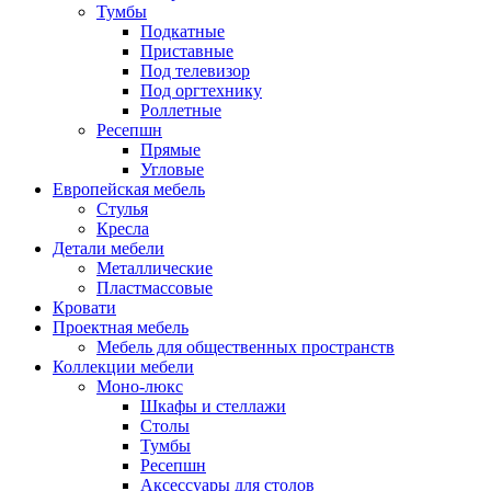
Тумбы
Подкатные
Приставные
Под телевизор
Под оргтехнику
Роллетные
Ресепшн
Прямые
Угловые
Европейская мебель
Стулья
Кресла
Детали мебели
Металлические
Пластмассовые
Кровати
Проектная мебель
Мебель для общественных пространств
Коллекции мебели
Моно-люкс
Шкафы и стеллажи
Столы
Тумбы
Ресепшн
Аксессуары для столов