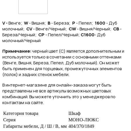
V -
Венге;
W
- Вишня;
B
- Береза;
P
- Пепел;
1600
- Дуб
молочный;
CV
- Венге/Черный;
CW
- Вишня/Черный;
CB
-
Береза/Черный;
CP
- Пепел/Черный;
C1600
- Дуб
молочный/Черный
Примечание:
черный цвет (C) является дополнительным и
используется только в сочетании с основными оттенками
(Венге, Вишня, Береза, Пепел, Дуб молочный). Он может
быть применен для торцевых, промежуточных элементов
(полок) и задних стенок мебели.
В интернет-магазине для онлайн-заказа могут быть
представлены не все артикулы возможных цветовых
комбинаций. Вы можете уточнить это у менеджеров по
контактам на сайте.
Категория товара
Шкаф
Серия
МОНО-ЛЮКС
Габариты мебели, Д / Ш / В, мм
404/370/1849