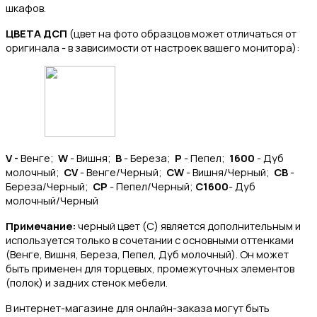
шкафов.
ЦВЕТА ДСП
(цвет на фото образцов может отличаться от
оригинала - в зависимости от настроек вашего монитора):
V -
Венге;
W
- Вишня;
B
- Береза;
P
- Пепел;
1600
- Дуб
молочный;
CV
- Венге/Черный;
CW
- Вишня/Черный;
CB
-
Береза/Черный;
CP
- Пепел/Черный;
C1600
- Дуб
молочный/Черный
Примечание:
черный цвет (C) является дополнительным и
используется только в сочетании с основными оттенками
(Венге, Вишня, Береза, Пепел, Дуб молочный). Он может
быть применен для торцевых, промежуточных элементов
(полок) и задних стенок мебели.
В интернет-магазине для онлайн-заказа могут быть