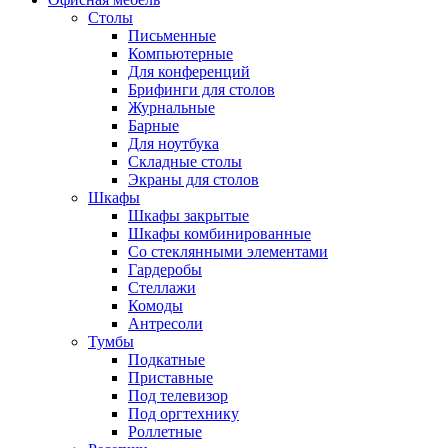
Столы
Письменные
Компьютерные
Для конференций
Брифинги для столов
Журнальные
Барные
Для ноутбука
Складные столы
Экраны для столов
Шкафы
Шкафы закрытые
Шкафы комбинированные
Со стеклянными элементами
Гардеробы
Стеллажи
Комоды
Антресоли
Тумбы
Подкатные
Приставные
Под телевизор
Под оргтехнику
Роллетные