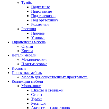
Тумбы
Подкатные
Приставные
Под телевизор
Под оргтехнику
Роллетные
Ресепшн
Прямые
Угловые
Европейская мебель
Стулья
Кресла
Детали мебели
Металлические
Пластмассовые
Кровати
Проектная мебель
Мебель для общественных пространств
Коллекции мебели
Моно-люкс
Шкафы и стеллажи
Столы
Тумбы
Ресепшн
Аксессуары для столов