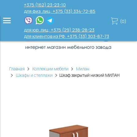
+375 (162) 23-23-10
для физ. лиц: +375 (33) 334-72-85
(
0
)
для юр. лиц: +375 (29) 238-28-23
для клиентов из РФ: +375 (33) 303-87-73
Главная
Коллекции мебели
Милан
Шкафы и стеллажи
Шкаф закрытый низкий МИЛАН