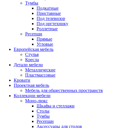
Тумбы
Подкатные
Приставные
Под телевизор
Под оргтехнику
Роллетные
Ресепшн
Прямые
Угловые
Европейская мебель
Стулья
Кресла
Детали мебели
Металлические
Пластмассовые
Кровати
Проектная мебель
Мебель для общественных пространств
Коллекции мебели
Моно-люкс
Шкафы и стеллажи
Столы
Тумбы
Ресепшн
Аксессуары для столов